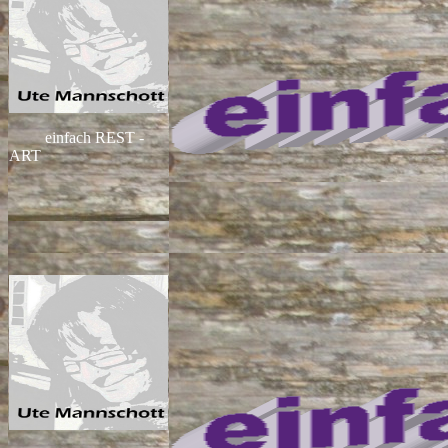
einfach REST -
ART