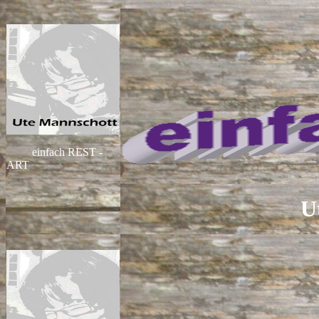
einfach REST -
ART
U