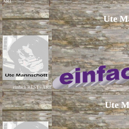
ART
Ute M
einfach REST - ART
Ute M