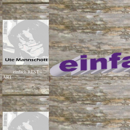
einfach REST -
ART