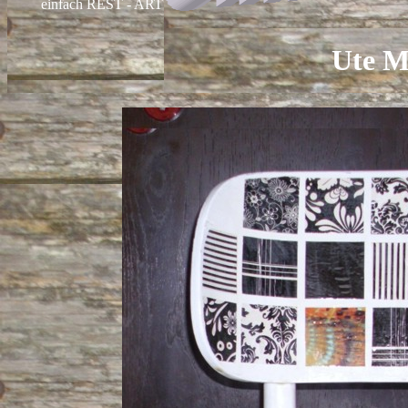
einfach REST - ART
Ute M