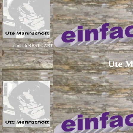
einfach REST - ART
Ute M