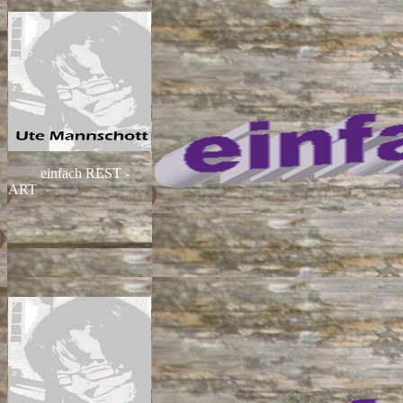
einfach REST -
ART