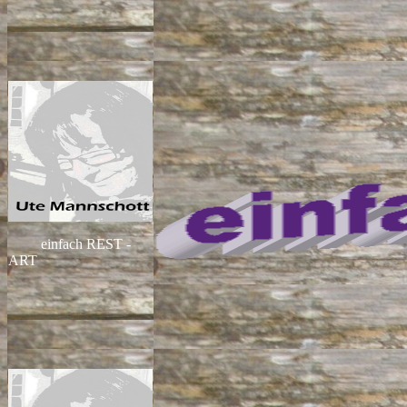
einfach REST -
ART